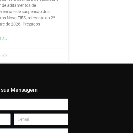
r de aditamentos de
erência e de suspensão dos
tos Novo FIES, referente ao 2º
re de 2026. Prezados
IS »
2026
e sua Mensagem