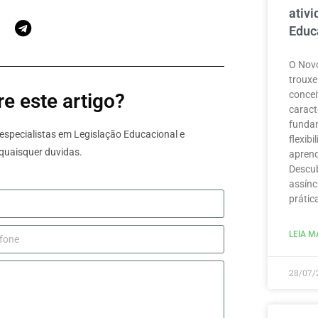
ativ
Educ
O Novo
trouxe
concei
e este artigo?
caract
funda
specialistas em Legislação Educacional e
flexib
quaisquer duvidas.
aprend
Descub
assínc
prátic
LEIA MA
28/07/