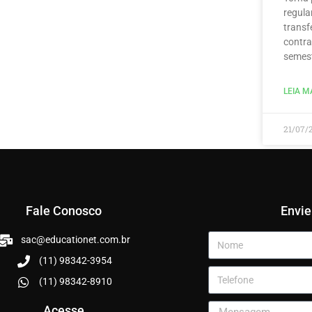
regula
transf
contra
semest
LEIA MA
21/07/
Fale Conosco
Envi
sac@educationet.com.br
(11) 98342-3954
(11) 98342-8910
Acesse