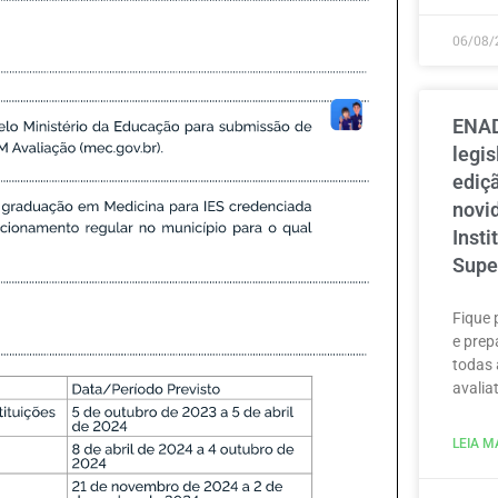
06/08/
ENAD
legi
ediçã
novi
Inst
Supe
Fique 
e prep
todas 
avaliat
LEIA MA