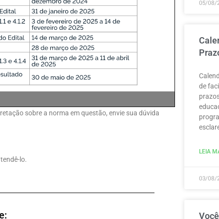
05/08/
Cale
Praz
Calend
de fac
prazos
educaç
erpretação sobre a norma em questão, envie sua dúvida
progra
esclar
LEIA MA
tendê-lo.
03/08/
e:
Você