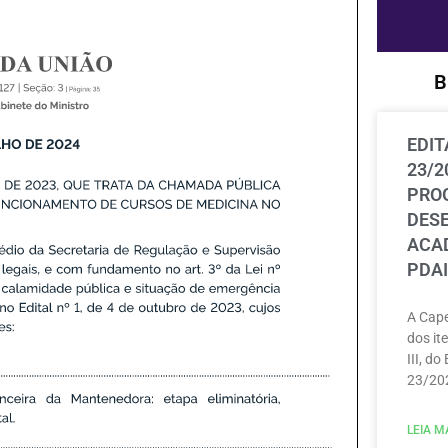
B
EDIT
23/2
PRO
DES
ACAD
PDAI
A Cape
dos ite
III, do
23/202
LEIA MA