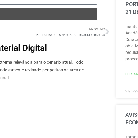
PORT
21 D
Instit
PRÓXIMO
Acadêm
PORTARIA CAPES Nº 205, DE 3 DE JULHO DE 2024
Duraçã
rial Digital
objeti
requisi
proced
rema relevância para o cenário atual. Todo
dadosamente revisado por peritos na área de
LEIA MA
onal.
21/07/
AVIS
ECON
Torna 