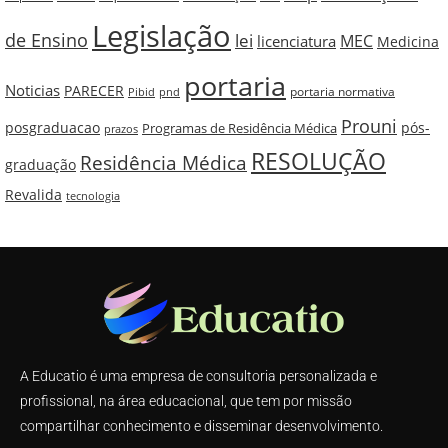
Legislação
de Ensino
lei
MEC
licenciatura
Medicina
portaria
Noticias
PARECER
portaria normativa
pnd
Pibid
Prouni
posgraduacao
pós-
Programas de Residência Médica
prazos
RESOLUÇÃO
Residência Médica
graduação
Revalida
tecnologia
A Educatio é uma empresa de consultoria personalizada e
profissional, na área educacional, que tem por missão
compartilhar conhecimento e disseminar desenvolvimento.