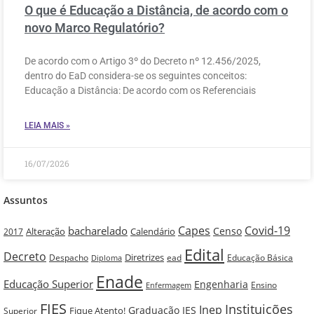
O que é Educação a Distância, de acordo com o
novo Marco Regulatório?
De acordo com o Artigo 3º do Decreto nº 12.456/2025,
dentro do EaD considera-se os seguintes conceitos:
Educação a Distância: De acordo com os Referenciais
LEIA MAIS »
16/07/2026
Assuntos
Capes
Covid-19
bacharelado
Censo
Alteração
Calendário
2017
Edital
Decreto
Diretrizes
Despacho
ead
Educação Básica
Diploma
Enade
Educação Superior
Engenharia
Ensino
Enfermagem
FIES
Instituições
Inep
Graduação
IES
Fique Atento!
Superior