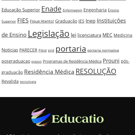
Enade
Educação Superior
Engenharia
Ensino
Enfermagem
FIES
Instituições
Inep
Graduação
IES
Fique Atento!
Superior
Legislação
de Ensino
lei
MEC
licenciatura
Medicina
portaria
Noticias
PARECER
portaria normativa
pnd
Pibid
Prouni
posgraduacao
pós-
Programas de Residência Médica
prazos
RESOLUÇÃO
Residência Médica
graduação
Revalida
tecnologia