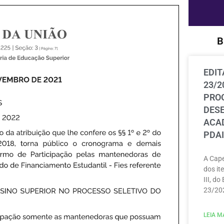
B
EDIT
23/2
PRO
DES
ACAD
PDAI
A Cape
dos ite
III, do
23/202
LEIA MA