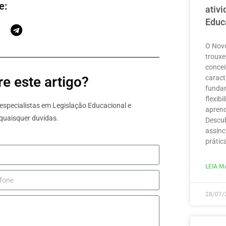
e:
ativ
Educ
O Novo
trouxe
concei
caract
e este artigo?
funda
flexib
specialistas em Legislação Educacional e
aprend
quaisquer duvidas.
Descub
assínc
prátic
LEIA MA
28/07/