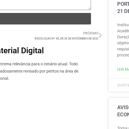
PORT
21 D
Instit
Acadêm
PRÓXIMO
Duraçã
RESOLUÇÃO Nº 45, DE 30 DE NOVEMBRO DE 2021
objeti
rial Digital
requisi
proced
rema relevância para o cenário atual. Todo
LEIA MA
dadosamente revisado por peritos na área de
onal.
21/07/
AVIS
ECON
Torna 