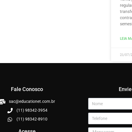
regula
transf
contra
semest
LEIA MA
21/07/
Fale Conosco
Envi
sac@educationet.com.br
(11) 98342-3954
(11) 98342-8910
Acesse