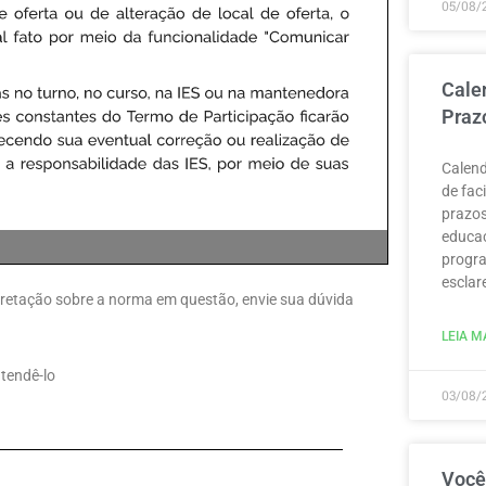
05/08/
Cale
Praz
Calend
de fac
prazos
educaç
progra
esclar
erpretação sobre a norma em questão, envie sua dúvida
LEIA MA
atendê-lo
03/08/
Você