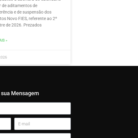
r de aditamentos de
erência e de suspensão dos
tos Novo FIES, referente ao 2º
re de 2026. Prezados
IS »
2026
e sua Mensagem