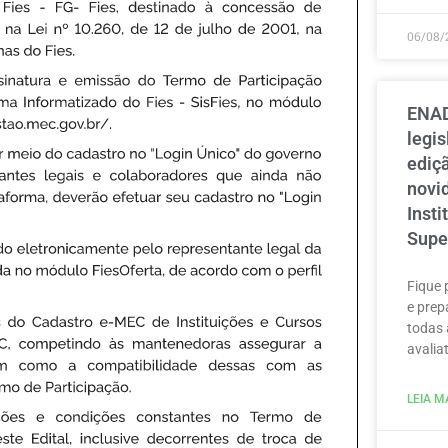
06/08/
ENAD
legi
ediçã
novi
Inst
Supe
Fique 
e prep
todas 
avaliat
LEIA MA