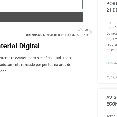
PORT
21 D
Instit
Acadêm
PRÓXIMO
Duraçã
PORTARIA CAPES Nº 33, DE 16 DE FEVEREIRO DE 2023
objeti
rial Digital
requisi
proced
rema relevância para o cenário atual. Todo
LEIA MA
dadosamente revisado por peritos na área de
onal.
21/07/
AVIS
ECON
Torna 