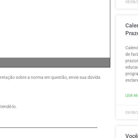
05/08/
Cale
Praz
Calend
de fac
prazos
educaç
progra
erpretação sobre a norma em questão, envie sua dúvida
esclar
LEIA MA
tendê-lo.
03/08/
Você