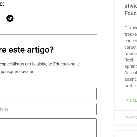
e:
ativ
Educ
O Novo
trouxe
concei
caract
e este artigo?
funda
flexib
specialistas em Legislação Educacional e
aprend
quaisquer duvidas.
Descub
assínc
prátic
LEIA MA
28/07/