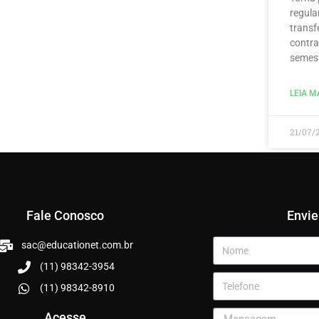
regula
transf
contra
semest
LEIA MA
21/07/
Fale Conosco
Envi
sac@educationet.com.br
(11) 98342-3954
(11) 98342-8910
Acesse