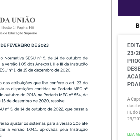
B
EDIT
23/2
PRO
DES
ACAD
PDAI
A Cape
dos ite
III, do
23/202
LEIA MA