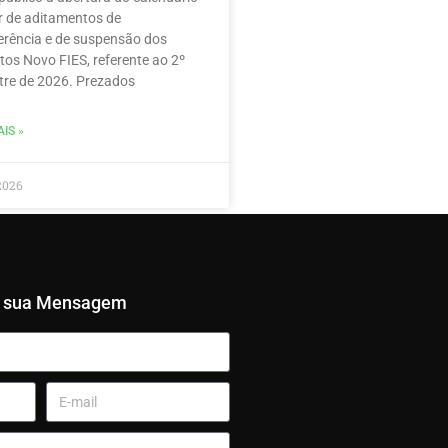
r de aditamentos de
erência e de suspensão dos
tos Novo FIES, referente ao 2º
re de 2026. Prezados
IS »
2026
e sua Mensagem