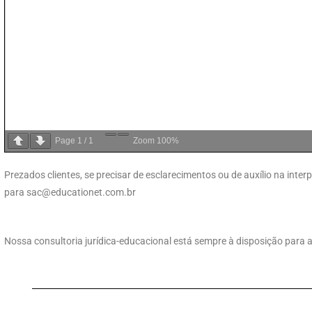
Page
1
/
1
Zoom
100%
Prezados clientes, se precisar de esclarecimentos ou de auxílio na int
para
sac@educationet.com.br
Nossa consultoria jurídica-educacional está sempre à disposição para a