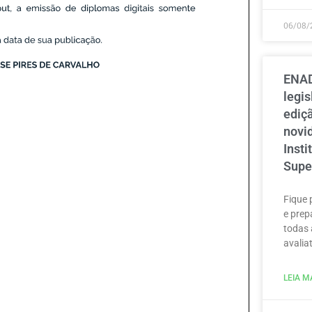
06/08/
ENAD
legi
ediçã
novi
Inst
Supe
Fique 
e prep
todas 
avaliat
LEIA MA