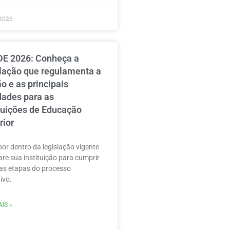
2026
E 2026: Conheça a
slação que regulamenta a
o e as principais
dades para as
ituições de Educação
rior
por dentro da legislação vigente
are sua instituição para cumprir
as etapas do processo
ivo.
IS »