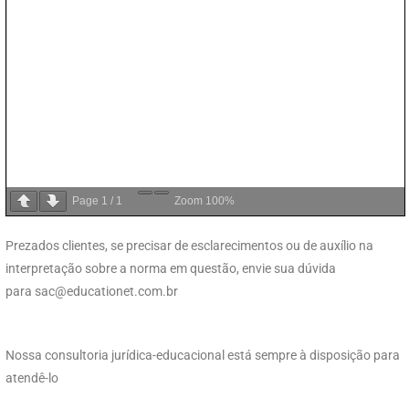
Page
1
/
1
Zoom
100%
Prezados clientes, se precisar de esclarecimentos ou de auxílio na
interpretação sobre a norma em questão, envie sua dúvida
para
sac@educationet.com.br
Nossa consultoria jurídica-educacional está sempre à disposição para
atendê-lo