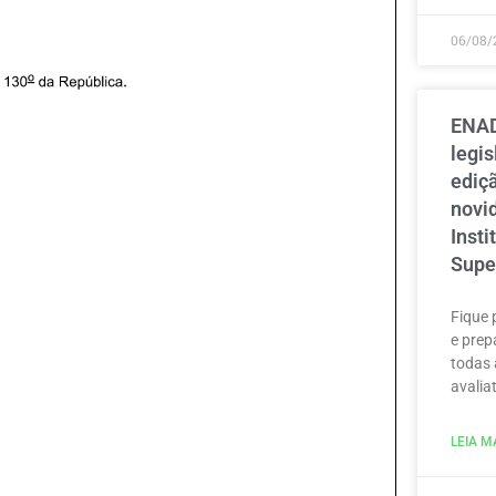
06/08/
ENAD
legi
ediçã
novi
Inst
Supe
Fique 
e prep
todas 
avaliat
LEIA MA