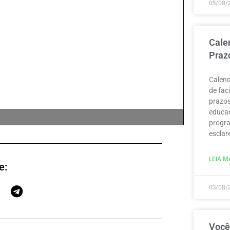
05/08/
Cale
Praz
Calend
de fac
prazos
educaç
progra
esclar
LEIA MA
e:
03/08/
Você