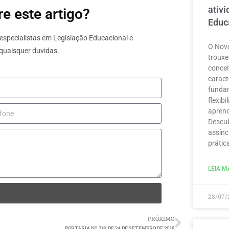
ativ
e este artigo?
Educ
specialistas em Legislação Educacional e
O Novo
quaisquer duvidas.
trouxe
concei
caract
funda
flexib
aprend
Descub
assínc
prátic
LEIA MA
28/07/
PRÓXIMO
PORTARIA Nº 218, DE 24 DE SETEMBRO DE 2018