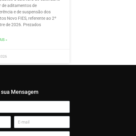
r de aditamentos de
erência e de suspensão dos
tos Novo FIES, referente ao 2º
re de 2026. Prezados
IS »
2026
e sua Mensagem