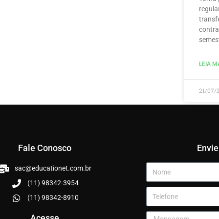
regula
transf
contra
semest
LEIA MA
21/07/
Fale Conosco
Envi
sac@educationet.com.br
(11) 98342-3954
(11) 98342-8910
Acesse