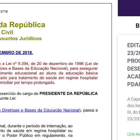
B
EDIT
23/2
PRO
DES
ACAD
PDAI
A Cape
dos ite
III, do
23/202
LEIA MA