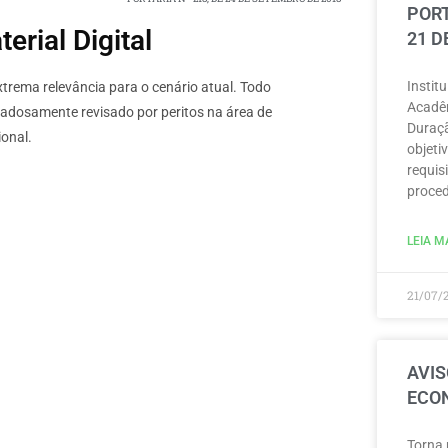
PORT
rial Digital
21 D
Instit
rema relevância para o cenário atual. Todo
Acadêm
dadosamente revisado por peritos na área de
Duraçã
onal.
objeti
requisi
proced
LEIA MA
21/07/
AVIS
ECON
Torna 