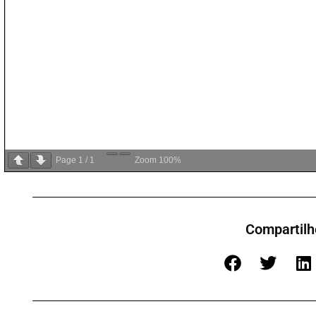
Page
1
/
1
Zoom
100%
Compartilh