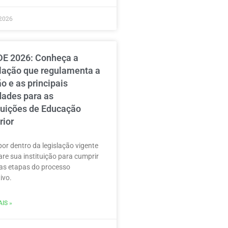
2026
E 2026: Conheça a
slação que regulamenta a
o e as principais
dades para as
ituições de Educação
rior
por dentro da legislação vigente
are sua instituição para cumprir
as etapas do processo
ivo.
IS »