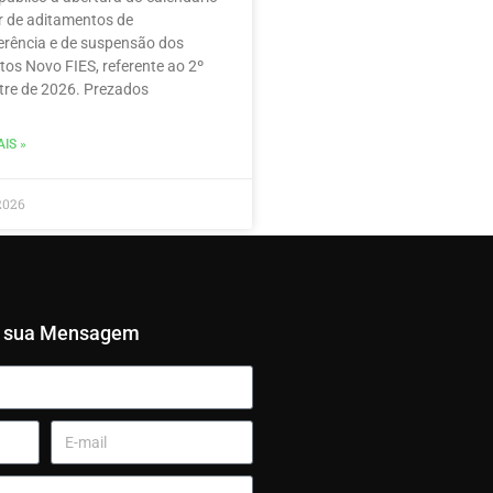
r de aditamentos de
erência e de suspensão dos
tos Novo FIES, referente ao 2º
re de 2026. Prezados
IS »
2026
e sua Mensagem