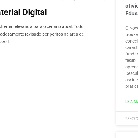
ativ
rial Digital
Educ
rema relevância para o cenário atual. Todo
O Novo
dadosamente revisado por peritos na área de
trouxe
concei
onal.
caract
funda
flexib
aprend
Descub
assínc
prátic
LEIA MA
28/07/