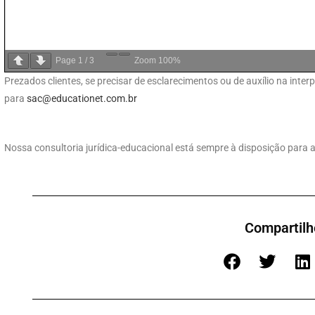
Page
1
/
3
Zoom
100%
Prezados clientes, se precisar de esclarecimentos ou de auxílio na int
para
sac@educationet.com.br
Nossa consultoria jurídica-educacional está sempre à disposição para a
Compartilh