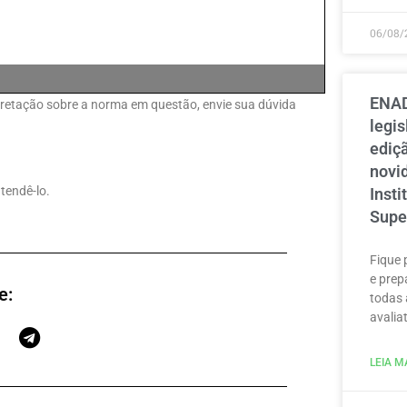
06/08/
ENAD
erpretação sobre a norma em questão, envie sua dúvida
legi
ediçã
novi
tendê-lo.
Inst
Supe
Fique 
e prep
e:
todas 
avaliat
LEIA MA