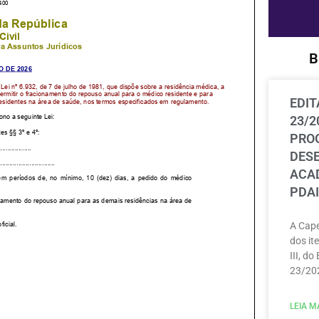
B
EDIT
23/2
PRO
DES
ACAD
PDAI
A Cape
dos ite
III, do
23/202
LEIA MA