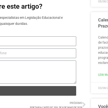
05/08/
e este artigo?
specialistas em Legislação Educacional e
Cale
quaisquer duvidas.
Praz
Calend
de fac
prazos
educaç
progra
esclar
LEIA MA
03/08/
PRÓXIMO
Você
PORTARIA CAPES Nº 209, DE 8 DE MAIO DE 2026