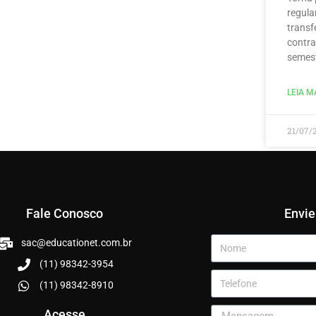
regula
transf
contra
semest
LEIA MA
21/07/
Fale Conosco
Envi
sac@educationet.com.br
(11) 98342-3954
(11) 98342-8910
Acesse