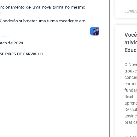
05/08/
Você
ativ
Educ
O Novo
trouxe
concei
caract
funda
flexib
aprend
Descub
assínc
prátic