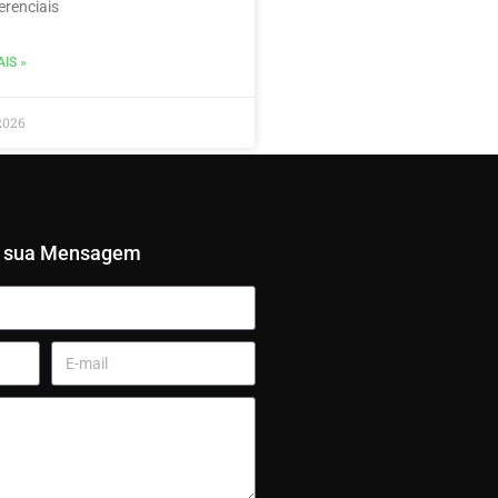
erenciais
IS »
2026
e sua Mensagem