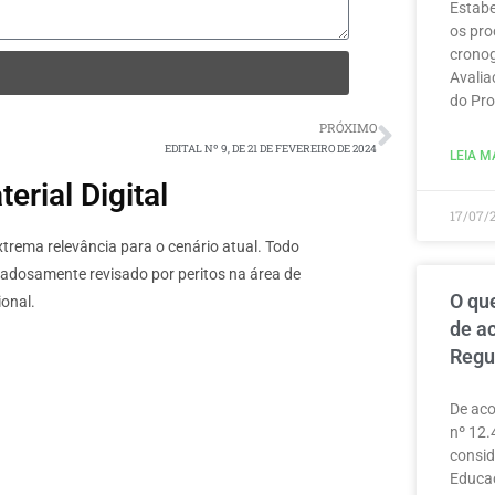
Estabe
os pro
cronog
Avalia
do Pro
PRÓXIMO
EDITAL Nº 9, DE 21 DE FEVEREIRO DE 2024
LEIA MA
rial Digital
17/07/
rema relevância para o cenário atual. Todo
dadosamente revisado por peritos na área de
O que
onal.
de a
Regu
De aco
nº 12.
consid
Educaç