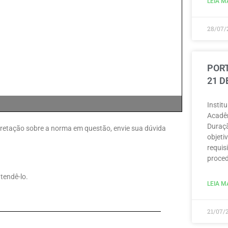
LEIA MA
28/07/
PORT
21 D
Instit
Acadêm
Duraçã
erpretação sobre a norma em questão, envie sua dúvida
objeti
requisi
proced
tendê-lo.
LEIA MA
21/07/