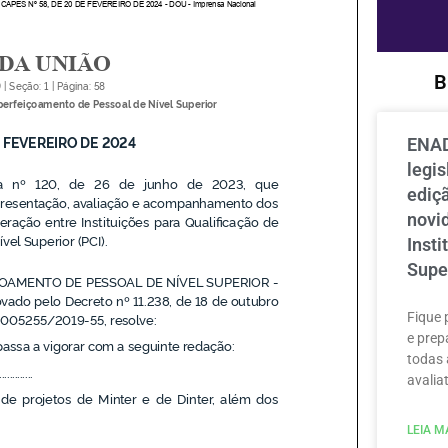
B
ENAD
legi
ediçã
novi
Inst
Supe
Fique 
e prep
todas 
avaliat
LEIA MA