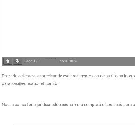
Page
1
/
1
Zoom
100%
Prezados clientes, se precisar de esclarecimentos ou de auxílio na int
para
sac@educationet.com.br
Nossa consultoria jurídica-educacional está sempre à disposição para a