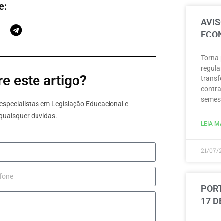
e:
AVIS
ECON
Torna 
regula
e este artigo?
transf
contra
semest
specialistas em Legislação Educacional e
quaisquer duvidas.
LEIA MA
21/07/
PORT
17 D