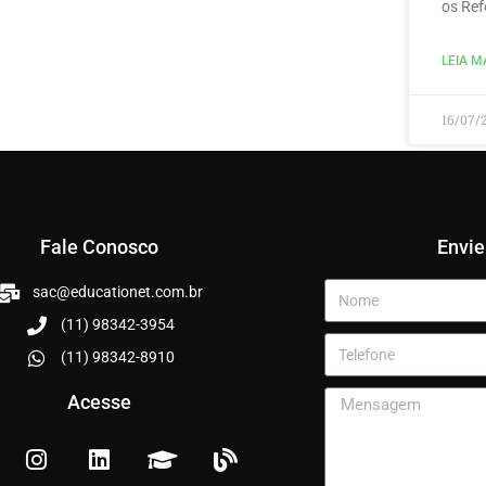
os Ref
LEIA MA
16/07/
Fale Conosco
Envi
sac@educationet.com.br
(11) 98342-3954
(11) 98342-8910
Acesse