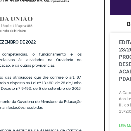
B
EDIT
23/2
PRO
DES
ACAD
PDAI
A Cape
dos ite
III, do
23/202
LEIA MA