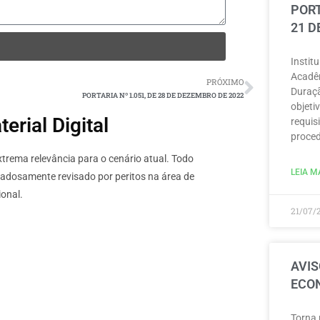
PORT
21 D
Instit
Acadêm
PRÓXIMO
Duraçã
PORTARIA Nº 1.051, DE 28 DE DEZEMBRO DE 2022
objeti
rial Digital
requisi
proced
rema relevância para o cenário atual. Todo
LEIA MA
dadosamente revisado por peritos na área de
onal.
21/07/
AVIS
ECON
Torna 