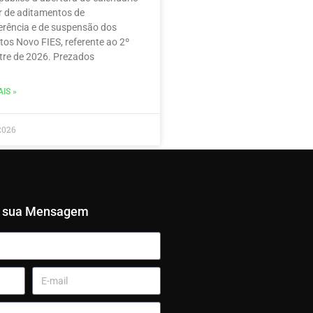
r de aditamentos de
erência e de suspensão dos
tos Novo FIES, referente ao 2º
re de 2026. Prezados
IS »
2026
e sua Mensagem