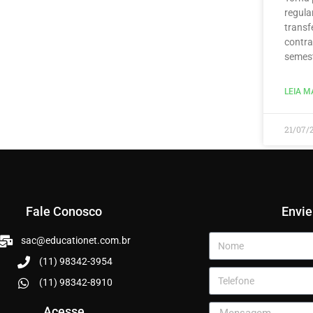
regula
transf
contra
semest
LEIA MA
21/07/
Fale Conosco
Envi
sac@educationet.com.br
(11) 98342-3954
(11) 98342-8910
Acesse