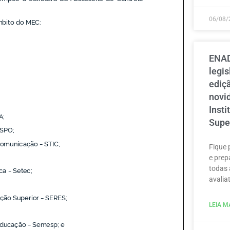
06/08/
ENAD
legi
ediçã
novi
Inst
Supe
Fique 
e prep
todas 
avaliat
LEIA MA