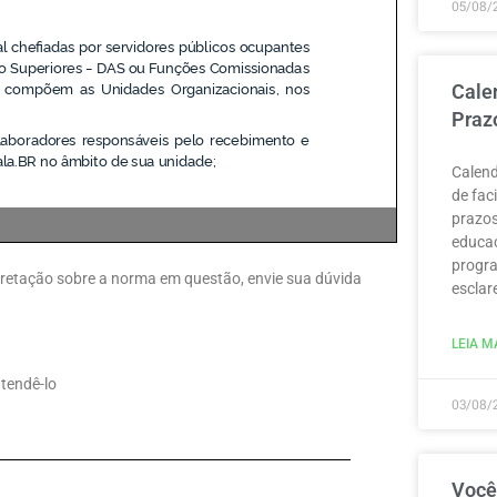
05/08/
Cale
Praz
Calend
de fac
prazos
educaç
progra
erpretação sobre a norma em questão, envie sua dúvida
esclar
LEIA MA
atendê-lo
03/08/
Você