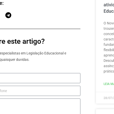
e:
ativ
Educ
O Novo
trouxe
concei
caract
e este artigo?
funda
flexib
specialistas em Legislação Educacional e
aprend
quaisquer duvidas.
Descub
assínc
prátic
LEIA MA
28/07/