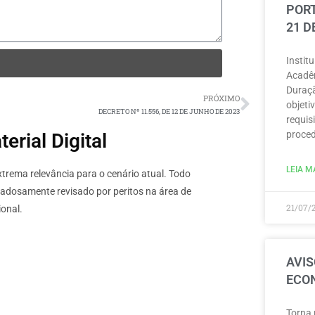
PORT
21 D
Instit
Acadêm
Duraçã
PRÓXIMO
objeti
DECRETO Nº 11.556, DE 12 DE JUNHO DE 2023
requisi
proced
rial Digital
LEIA MA
rema relevância para o cenário atual. Todo
dadosamente revisado por peritos na área de
21/07/
onal.
AVIS
ECON
Torna 