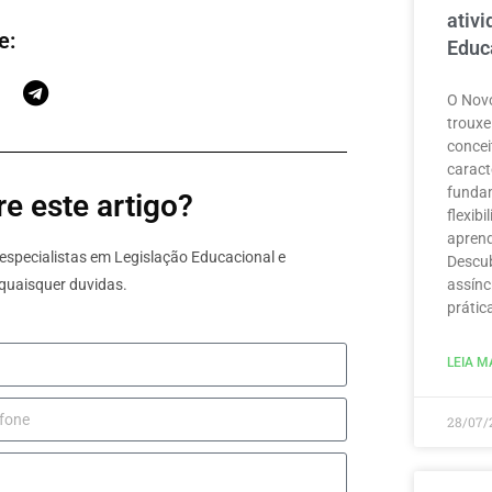
ativ
e:
Educ
O Novo
trouxe
concei
caract
funda
e este artigo?
flexib
aprend
specialistas em Legislação Educacional e
Descub
assínc
quaisquer duvidas.
prátic
LEIA MA
28/07/