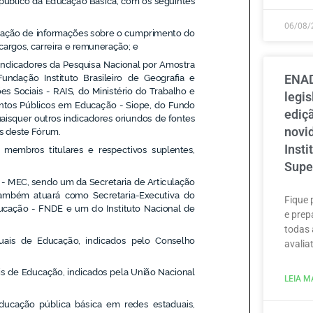
06/08/
ENAD
legi
ediçã
novi
Inst
Supe
Fique 
e prep
todas 
avaliat
LEIA MA