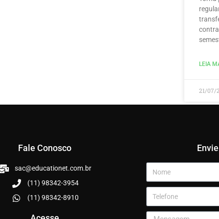
regula
transf
contra
semest
LEIA MA
21/07/
Fale Conosco
Envi
sac@educationet.com.br
(11) 98342-3954
(11) 98342-8910
Acesse