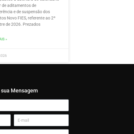
r de aditamentos de
erência e de suspensão dos
tos Novo FIES, referente ao 2º
re de 2026. Prezados
IS »
2026
e sua Mensagem