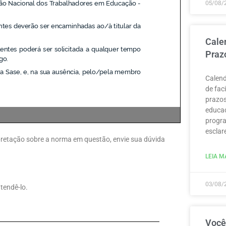
05/08/
Cale
Praz
Calend
de fac
prazos
educaç
progra
esclar
erpretação sobre a norma em questão, envie sua dúvida
LEIA MA
03/08/
tendê-lo.
Você