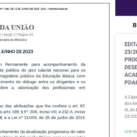
B
EDIT
23/2
PRO
DES
ACAD
PDAI
A Cape
dos ite
III, do
23/202
LEIA MA