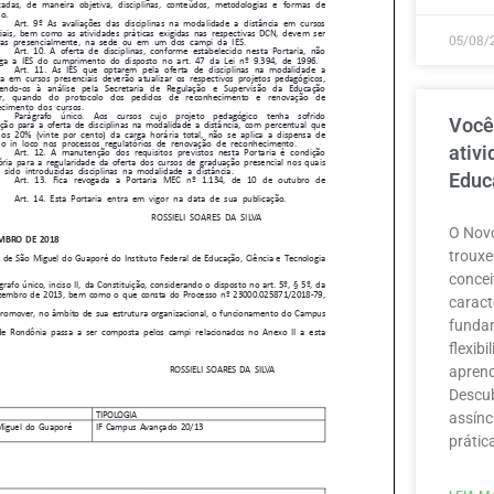
05/08/
Você
ativ
Educ
O Novo
trouxe
concei
caract
funda
flexib
aprend
Descub
assínc
prátic