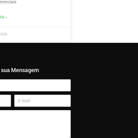
erenciais
IS »
2026
e sua Mensagem