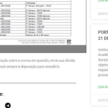
LEIA MA
28/07/
PORT
21 D
Instit
Acadêm
Duraçã
pretação sobre a norma em questão, envie sua dúvida
objeti
 está sempre à disposição para atendê-lo.
requisi
proced
LEIA MA
e:
21/07/