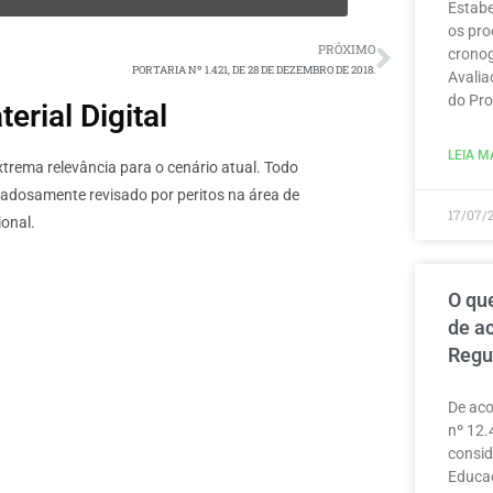
Estabe
os pro
PRÓXIMO
cronog
PORTARIA Nº 1.421, DE 28 DE DEZEMBRO DE 2018.
Avalia
do Pro
rial Digital
LEIA MA
rema relevância para o cenário atual. Todo
dadosamente revisado por peritos na área de
17/07/
onal.
O que
de a
Regu
De aco
nº 12.
consid
Educaç