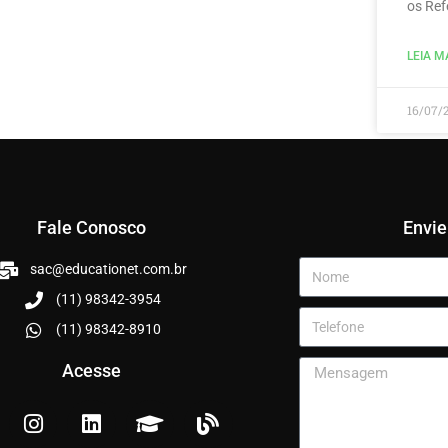
os Ref
LEIA MA
16/07/
Fale Conosco
Envi
sac@educationet.com.br
(11) 98342-3954
(11) 98342-8910
Acesse