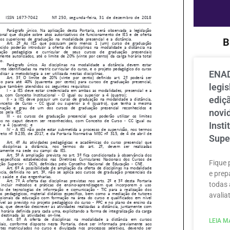
B
ENAD
legi
ediçã
novi
Inst
Supe
Fique 
e prep
todas 
avaliat
LEIA MA