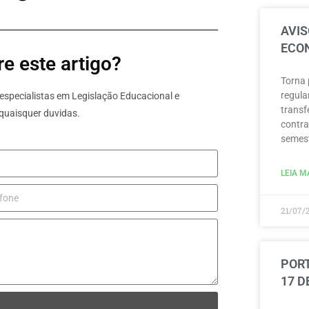
AVIS
ECON
e este artigo?
Torna 
regula
specialistas em Legislação Educacional e
transf
quaisquer duvidas.
contra
semest
LEIA MA
21/07/
PORT
17 D