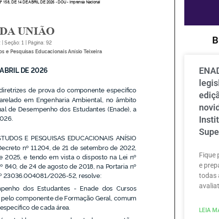
B
ENAD
legi
ediçã
novi
Inst
Supe
Fique 
e prep
todas 
avaliat
LEIA MA