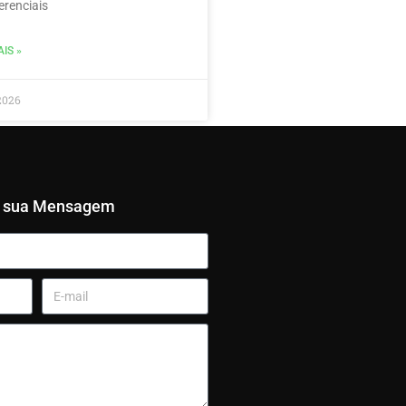
erenciais
IS »
2026
e sua Mensagem