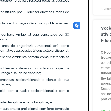
05/08/
Você
ativ
Educ
O Novo
trouxe
concei
caract
funda
flexib
aprend
Descub
assínc
prátic