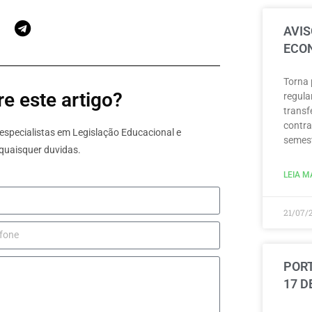
AVIS
ECON
Torna 
e este artigo?
regula
transf
contra
specialistas em Legislação Educacional e
semest
quaisquer duvidas.
LEIA MA
21/07/
PORT
17 D