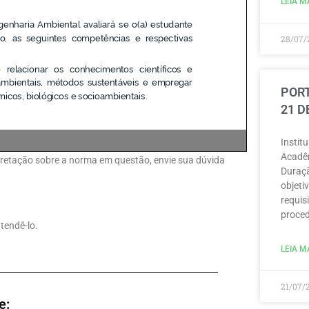
LEIA MA
28/07/
PORT
21 D
Instit
Acadêm
erpretação sobre a norma em questão, envie sua dúvida
Duraçã
objeti
requisi
proced
tendê-lo.
LEIA MA
21/07/
e: