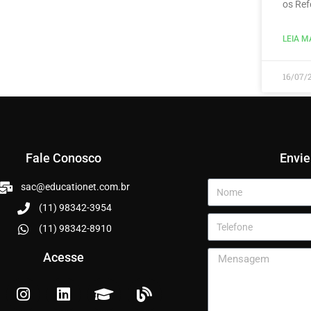
os Ref
LEIA MA
16/07/
Fale Conosco
Envi
sac@educationet.com.br
(11) 98342-3954
(11) 98342-8910
Acesse