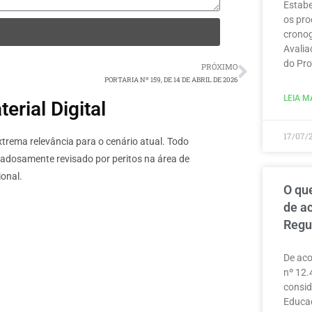
Estabe
os pro
cronog
Avalia
do Pro
PRÓXIMO
PORTARIA Nº 159, DE 14 DE ABRIL DE 2026
LEIA MA
rial Digital
17/07/
rema relevância para o cenário atual. Todo
dadosamente revisado por peritos na área de
onal.
O que
de a
Regu
De aco
nº 12.
consid
Educaç