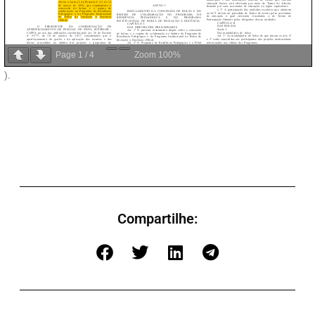
Page
1
/
4
Zoom
100%
).
Compartilhe: