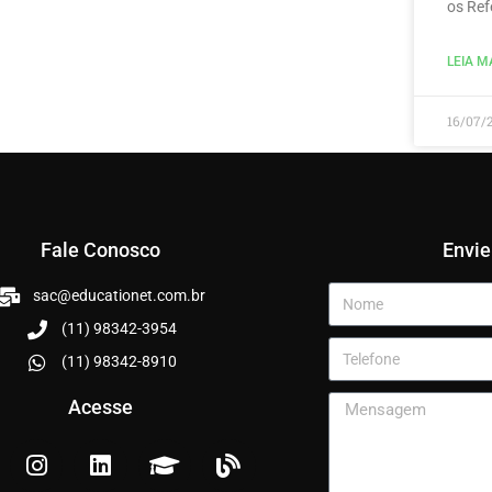
os Ref
LEIA MA
16/07/
Fale Conosco
Envi
sac@educationet.com.br
(11) 98342-3954
(11) 98342-8910
Acesse