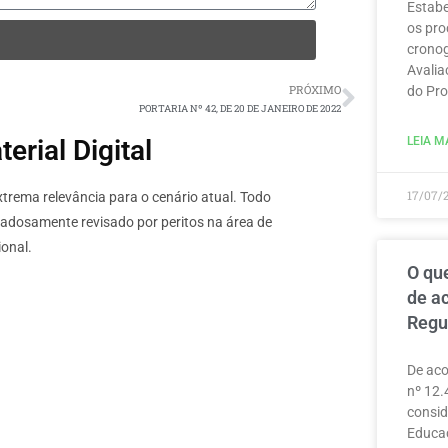
Estabe
os pro
cronog
Avalia
PRÓXIMO
do Pro
PORTARIA Nº 42, DE 20 DE JANEIRO DE 2022
LEIA MA
rial Digital
17/07/
rema relevância para o cenário atual. Todo
dadosamente revisado por peritos na área de
onal.
O que
de a
Regu
De aco
nº 12.
consid
Educaç