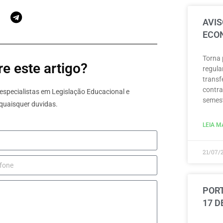
AVIS
ECON
Torna 
e este artigo?
regula
transf
contra
specialistas em Legislação Educacional e
semest
quaisquer duvidas.
LEIA MA
21/07/
PORT
17 D