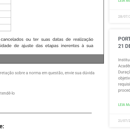
LEIA MA
28/07/
PORT
21 D
Instit
Acadêm
Duraçã
erpretação sobre a norma em questão, envie sua dúvida
objeti
requisi
proced
atendê-lo
LEIA MA
21/07/
e: