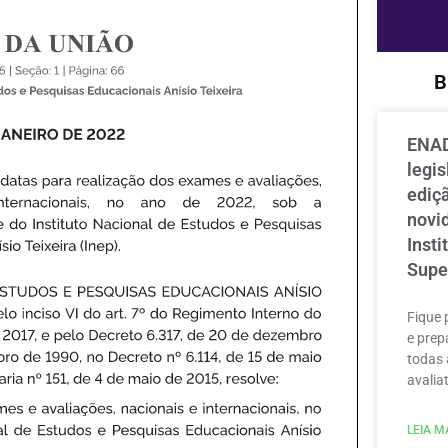
B
ENAD
legi
ediçã
novi
Inst
Supe
Fique 
e prep
todas 
avaliat
LEIA MA