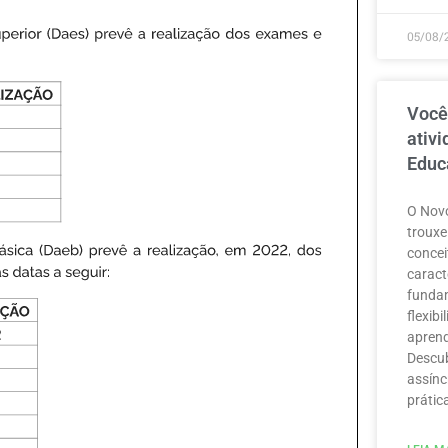
05/08/
Você
ativ
Educ
O Novo
trouxe
concei
caract
funda
flexib
aprend
Descub
assínc
prátic