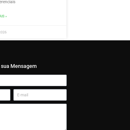
erenciais
IS »
2026
e sua Mensagem