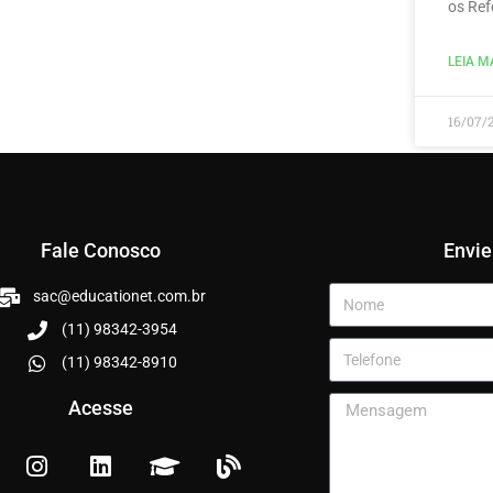
os Ref
LEIA MA
16/07/
Fale Conosco
Envi
sac@educationet.com.br
(11) 98342-3954
(11) 98342-8910
Acesse