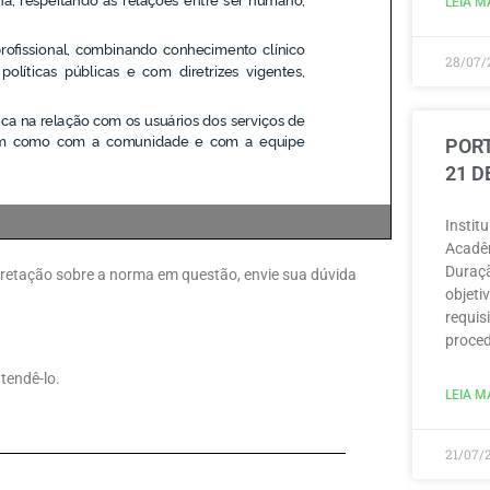
LEIA MA
28/07/
PORT
21 D
Instit
Acadêm
Duraçã
erpretação sobre a norma em questão, envie sua dúvida
objeti
requisi
proced
tendê-lo.
LEIA MA
21/07/