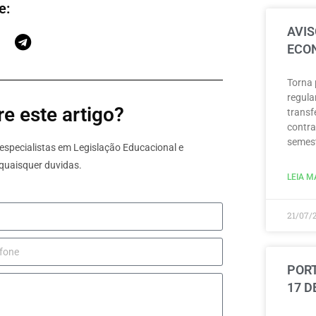
e:
AVIS
ECON
Torna 
regula
e este artigo?
transf
contra
semest
specialistas em Legislação Educacional e
quaisquer duvidas.
LEIA MA
21/07/
PORT
17 D