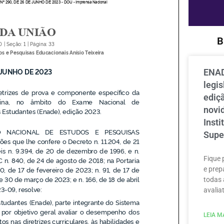
B
ENAD
legi
ediçã
novi
Inst
Supe
Fique 
e prep
todas 
avaliat
LEIA MA