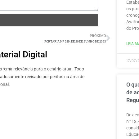
Estabe
os pro
cronog
Avalia
do Pro
PRÓXIMO
PORTARIA Nº 289, DE 26 DE JUNHO DE 2023
LEIA MA
rial Digital
17/07/
rema relevância para o cenário atual. Todo
dadosamente revisado por peritos na área de
O que
onal.
de a
Regu
De aco
nº 12.
consid
Educaç