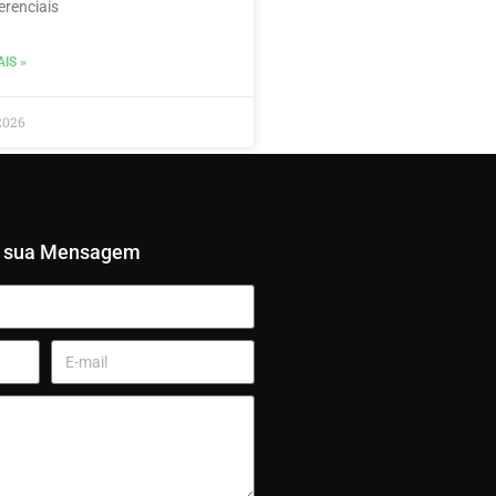
erenciais
IS »
2026
e sua Mensagem