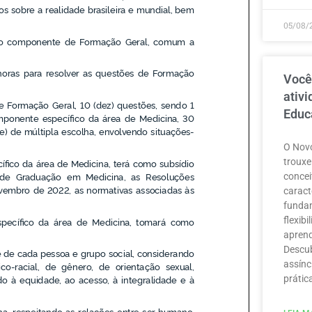
05/08/
Você
ativ
Educ
O Novo
trouxe
concei
caract
funda
flexib
aprend
Descub
assínc
prátic