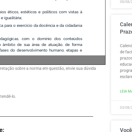
05/08/
Cale
Praz
Calend
de fac
prazos
educaç
erpretação sobre a norma em questão, envie sua dúvida
progra
esclar
LEIA MA
tendê-lo.
03/08/
e:
Você