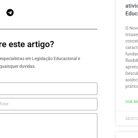
ativ
Educ
O Novo
trouxe
concei
e este artigo?
caract
funda
specialistas em Legislação Educacional e
flexib
quaisquer duvidas.
aprend
Descub
assínc
prátic
LEIA MA
28/07/