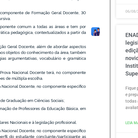
06/08/
ENAD
legi
ediçã
novi
Inst
Supe
Fique 
e prep
todas 
avaliat
LEIA MA