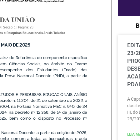
B
EDIT
23/2
PRO
DES
ACAD
PDAI
A Cape
dos ite
III, do
23/202
LEIA MA