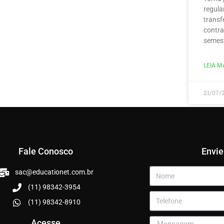
regula
transf
contra
semest
LEIA MA
21/07/
Fale Conosco
Envi
sac@educationet.com.br
(11) 98342-3954
(11) 98342-8910
Acesse