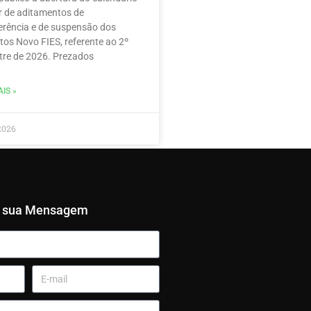
r de aditamentos de
erência e de suspensão dos
tos Novo FIES, referente ao 2º
re de 2026. Prezados
IS »
2026
e sua Mensagem