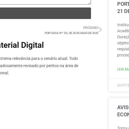
PORT
21 D
Instit
PRÓXIMO
Acadêm
PORTARIA Nº 331, DE 26 DE MAIO DE 2025
Duraçã
rial Digital
objeti
requisi
proced
rema relevância para o cenário atual. Todo
dadosamente revisado por peritos na área de
LEIA MA
onal.
21/07/
AVIS
ECON
Torna 