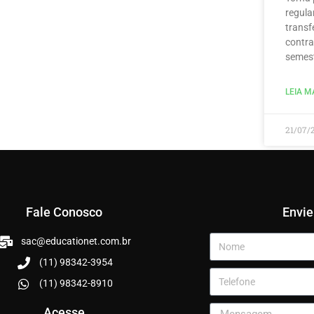
regula
transf
contra
semest
LEIA MA
21/07/
Fale Conosco
Envi
sac@educationet.com.br
(11) 98342-3954
(11) 98342-8910
Acesse