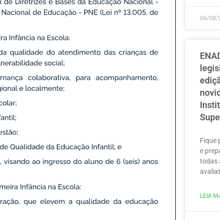
06/08/
ENAD
legi
ediçã
novi
Inst
Supe
Fique 
e prep
todas 
avaliat
LEIA MA