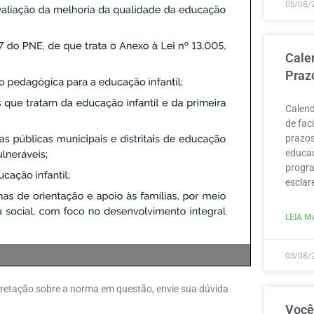
05/08/
Cale
Praz
Calend
de fac
prazos
educaç
progra
esclar
LEIA MA
03/08/
erpretação sobre a norma em questão, envie sua dúvida
Você