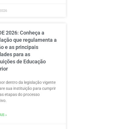
2026
E 2026: Conheça a
slação que regulamenta a
o e as principais
dades para as
ituições de Educação
rior
por dentro da legislação vigente
are sua instituição para cumprir
as etapas do processo
ivo.
IS »