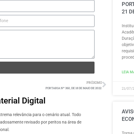
PORT
21 D
Instit
Acadêm
Duraçã
objeti
requisi
proced
LEIA MA
PRÓXIMO
21/07/
PORTARIA Nº 360, DE 18 DE MAIO DE 2022
rial Digital
AVIS
rema relevância para o cenário atual. Todo
ECON
dadosamente revisado por peritos na área de
onal.
Torna 