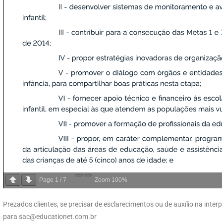
Page
1
/
7
Zoom
100%
Prezados clientes, se precisar de esclarecimentos ou de auxílio na int
para
sac@educationet.com.br