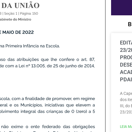
B
EDIT
23/2
PRO
DES
ACAD
PDAI
A Cape
dos ite
III, do
23/202
LEIA MA