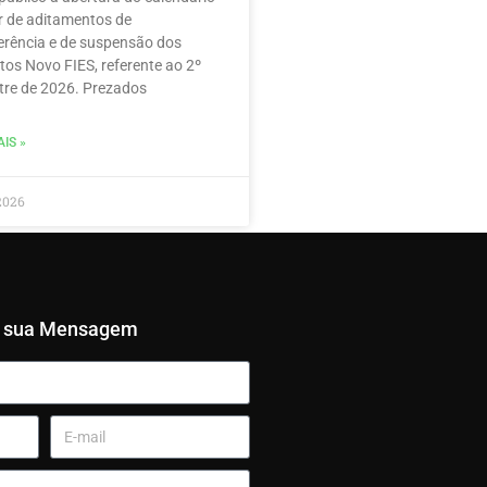
r de aditamentos de
erência e de suspensão dos
tos Novo FIES, referente ao 2º
re de 2026. Prezados
IS »
2026
e sua Mensagem