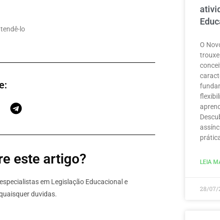
ativ
Educ
atendê-lo
O Novo
trouxe
concei
caract
e:
funda
flexib
aprend
Descub
assínc
prátic
e este artigo?
LEIA MA
specialistas em Legislação Educacional e
28/07/
quaisquer duvidas.