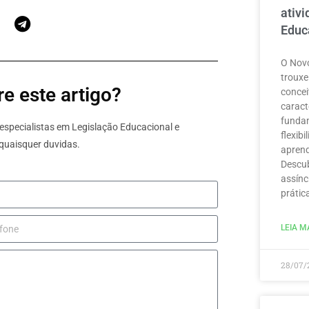
ativ
Educ
O Novo
trouxe
e este artigo?
concei
caract
funda
specialistas em Legislação Educacional e
flexib
quaisquer duvidas.
aprend
Descub
assínc
prátic
LEIA MA
28/07/