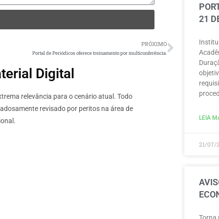
PORT
21 D
Instit
PRÓXIMO
Acadêm
Portal de Periódicos oferece treinamento por multiconferência.
Duraçã
rial Digital
objeti
requisi
proced
rema relevância para o cenário atual. Todo
dadosamente revisado por peritos na área de
LEIA MA
onal.
21/07/
AVIS
ECON
Torna 