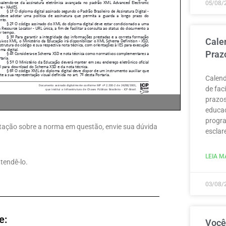
05/08/
Cale
Praz
Calend
de fac
prazos
educaç
progra
pretação sobre a norma em questão, envie sua dúvida
esclar
LEIA MA
tendê-lo.
03/08/
e:
Você