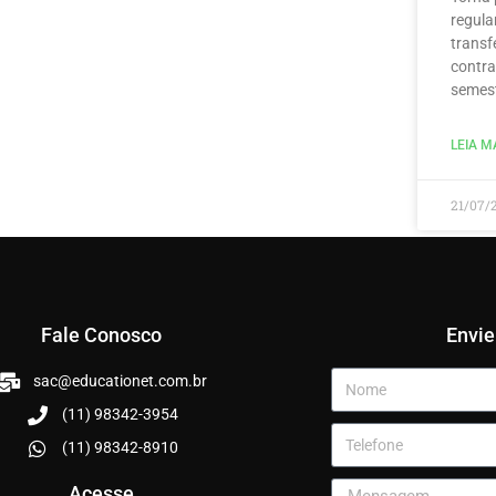
regula
transf
contra
semest
LEIA MA
21/07/
Fale Conosco
Envi
sac@educationet.com.br
(11) 98342-3954
(11) 98342-8910
Acesse