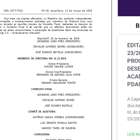
B
EDIT
23/2
PRO
DES
ACAD
PDAI
A Cape
dos ite
III, do
23/202
LEIA MA