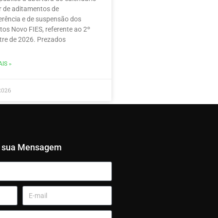
r de aditamentos de
erência e de suspensão dos
tos Novo FIES, referente ao 2º
re de 2026. Prezados
IS »
2026
e sua Mensagem