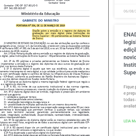
06/08/
ENAD
legi
ediçã
novi
Inst
Supe
Fique 
e prep
todas 
avaliat
LEIA MA