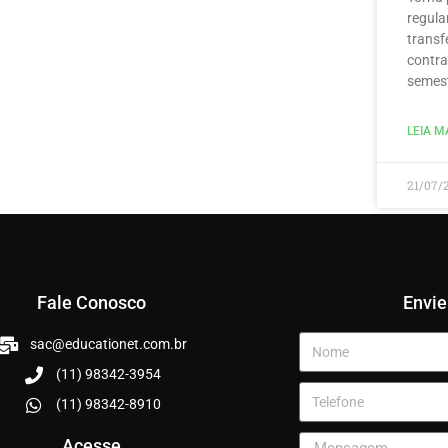
regula
transf
contra
semest
LEIA MA
21/07/
Fale Conosco
Envi
sac@educationet.com.br
(11) 98342-3954
(11) 98342-8910
Acesse