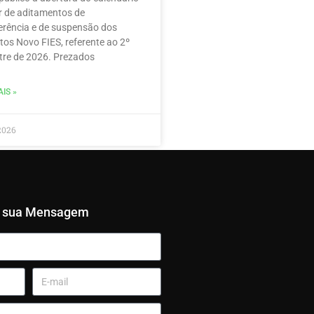
r de aditamentos de
erência e de suspensão dos
tos Novo FIES, referente ao 2º
re de 2026. Prezados
IS »
2026
e sua Mensagem