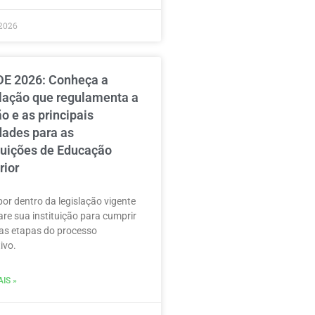
2026
E 2026: Conheça a
slação que regulamenta a
o e as principais
dades para as
ituições de Educação
rior
por dentro da legislação vigente
are sua instituição para cumprir
as etapas do processo
ivo.
IS »