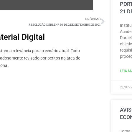
PORT
21 D
PRÓXIMO
RESOLUÇÃO CNRM Nº 56, DE 2 DE SETEMBRO DE 2021
Instit
Acadêm
rial Digital
Duraçã
objeti
requisi
rema relevância para o cenário atual. Todo
proced
dadosamente revisado por peritos na área de
onal.
LEIA MA
21/07/
AVIS
ECON
Torna 