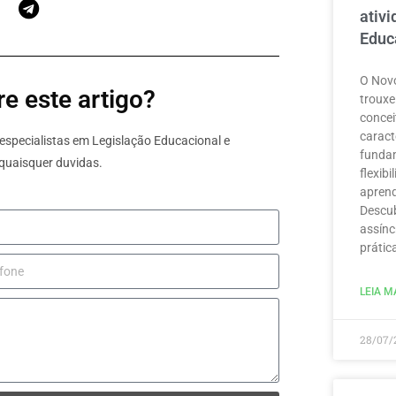
ativ
Educ
O Novo
e este artigo?
trouxe
concei
caract
specialistas em Legislação Educacional e
funda
quaisquer duvidas.
flexib
aprend
Descub
assínc
prátic
LEIA MA
28/07/