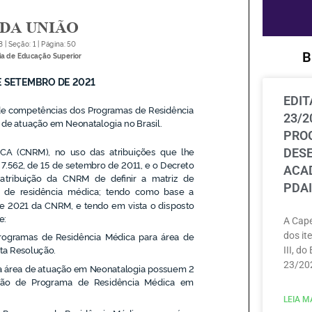
B
EDIT
23/2
PRO
DES
ACAD
PDAI
A Cape
dos ite
III, do
23/202
LEIA MA