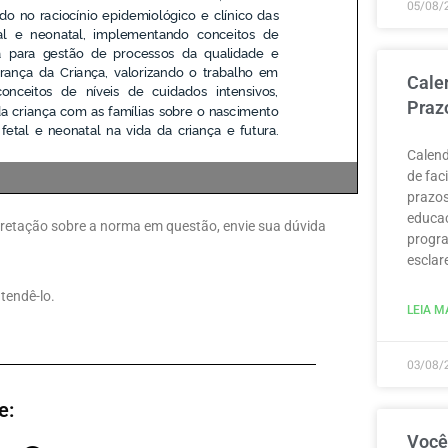
05/08/
Cale
Praz
Calend
de fac
prazos
educaç
erpretação sobre a norma em questão, envie sua dúvida
progra
esclar
atendê-lo.
LEIA MA
03/08/
e:
Você