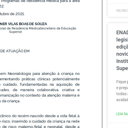
06/08/
ENAD
legi
ediçã
novi
Inst
Supe
Fique 
e prep
todas 
avaliat
LEIA MA