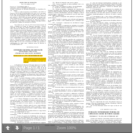
Page
1
/
1
Zoom
100%