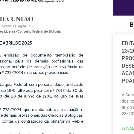
B
EDIT
23/2
PRO
DES
ACAD
PDAI
A Cape
dos ite
III, do
23/202
LEIA MA