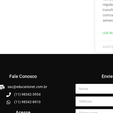
regula
transf
contra
semest
LEIA MA
21/07/
Fale Conosco
Envi
sac@educationet.com.br
(11) 98342-3954
(11) 98342-8910
Acesse