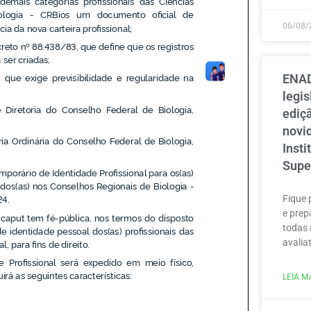
06/08/
ENAD
legi
ediçã
novi
Inst
Supe
Fique 
e prep
todas 
avaliat
LEIA MA