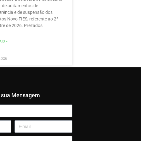
r de aditamentos de
erência e de suspensão dos
tos Novo FIES, referente ao 2º
re de 2026. Prezados
IS »
2026
e sua Mensagem