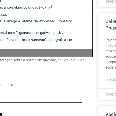
05/08/
Cale
Praz
Calend
de fac
prazos
educaç
erpretação sobre a norma em questão, envie sua dúvida
progra
esclar
LEIA MA
tendê-lo.
03/08/
e:
Você