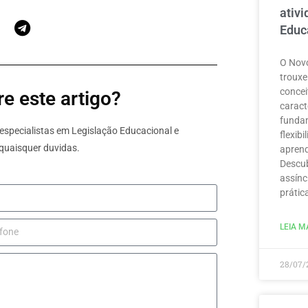
ativ
Educ
O Novo
trouxe
concei
e este artigo?
caract
funda
specialistas em Legislação Educacional e
flexib
quaisquer duvidas.
aprend
Descub
assínc
prátic
LEIA MA
28/07/