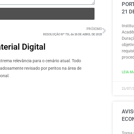
PORT
21 D
Instit
PRÓXIMO
Acadêm
RESOLUÇÃO Nº 731, de 26 DE ABRIL DE 2025
Duraçã
rial Digital
objeti
requisi
proced
rema relevância para o cenário atual. Todo
dadosamente revisado por peritos na área de
LEIA MA
onal.
21/07/
AVIS
ECON
Torna 