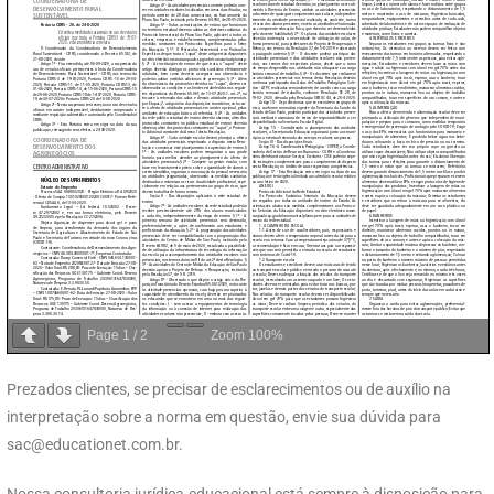
Page
1
/
2
Zoom
100%
Prezados clientes, se precisar de esclarecimentos ou de auxílio na
interpretação sobre a norma em questão, envie sua dúvida para
sac@educationet.com.br
.
Nossa consultoria jurídica-educacional está sempre à disposição para