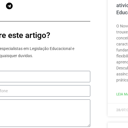
ativ
Educ
O Novo
trouxe
e este artigo?
concei
caract
specialistas em Legislação Educacional e
funda
quaisquer duvidas.
flexib
aprend
Descub
assínc
prátic
LEIA MA
28/07/