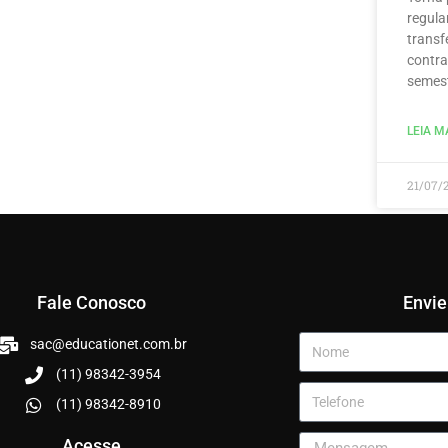
regula
transf
contra
semest
LEIA MA
21/07/
Fale Conosco
Envi
sac@educationet.com.br
(11) 98342-3954
(11) 98342-8910
Acesse