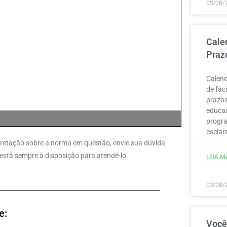
05/08/
Cale
Praz
Calend
de fac
prazos
educaç
progra
esclar
erpretação sobre a norma em questão, envie sua dúvida
está sempre à disposição para atendê-lo.
LEIA MA
03/08/
e:
Você