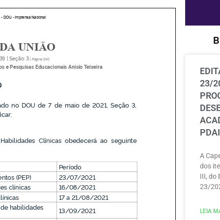
B
EDIT
23/2
PRO
DES
ACAD
PDAI
A Cape
dos ite
III, do
23/202
LEIA MA