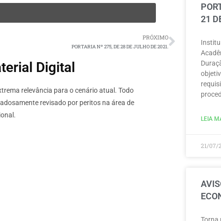
PORT
21 D
PRÓXIMO
Instit
PORTARIA Nº 275, DE 28 DE JULHO DE 2021.
Acadêm
Duraçã
rial Digital
objeti
requisi
rema relevância para o cenário atual. Todo
proced
dadosamente revisado por peritos na área de
onal.
LEIA MA
21/07/
AVIS
ECON
Torna 