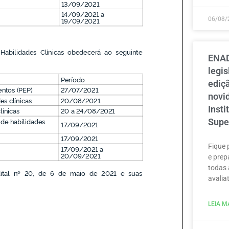
06/08/
ENAD
legi
ediçã
novi
Inst
Supe
Fique 
e prep
todas 
avaliat
LEIA MA