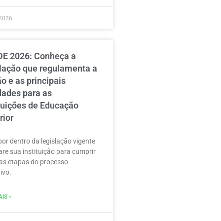
2026
E 2026: Conheça a
slação que regulamenta a
o e as principais
dades para as
ituições de Educação
rior
por dentro da legislação vigente
are sua instituição para cumprir
as etapas do processo
ivo.
IS »