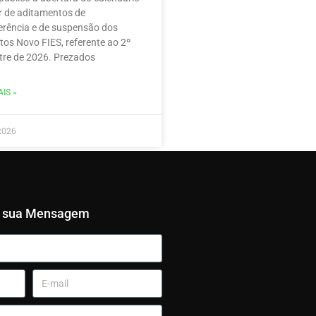
r de aditamentos de
erência e de suspensão dos
tos Novo FIES, referente ao 2º
re de 2026. Prezados
IS »
2026
e sua Mensagem