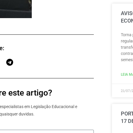
AVIS
ECON
Torna 
regula
e:
transf
contra
semest
LEIA MA
e este artigo?
21/07/
specialistas em Legislação Educacional e
PORT
quaisquer duvidas.
17 D