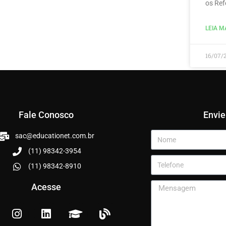
os Ref
LEIA MA
16/07/
Fale Conosco
Envi
sac@educationet.com.br
(11) 98342-3954
(11) 98342-8910
Acesse