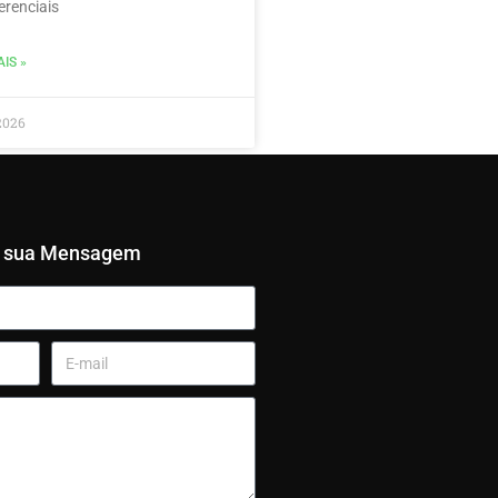
erenciais
IS »
2026
e sua Mensagem