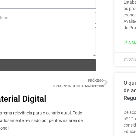
Estabe
os pro
cronog
Avalia
do Pro
LEIA MA
17/07/
PRÓXIMO
O que
EDITAL Nº 39, DE 10 DE MAIO DE 2018
de a
rial Digital
Regu
De aco
rema relevância para o cenário atual. Todo
nº 12.
dadosamente revisado por peritos na área de
consid
onal.
Educaç