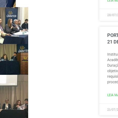
LEIA MA
28/07/
PORT
21 D
Instit
Acadêm
Duraçã
objeti
requisi
proced
LEIA MA
21/07/