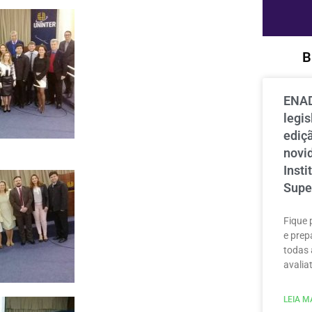
B
ENAD
legi
ediçã
novi
Inst
Supe
Fique 
e prep
todas 
avaliat
LEIA MA