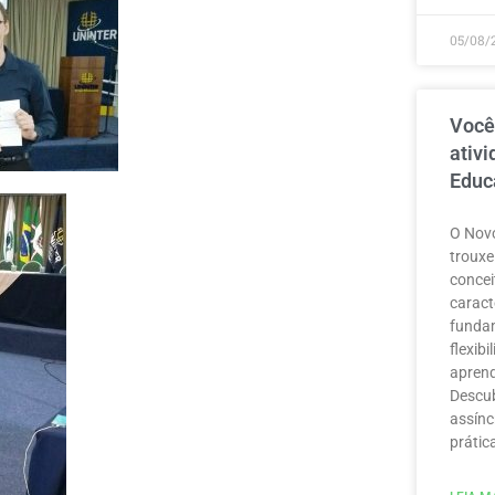
05/08/
Você
ativ
Educ
O Novo
trouxe
concei
caract
funda
flexib
aprend
Descub
assínc
prátic