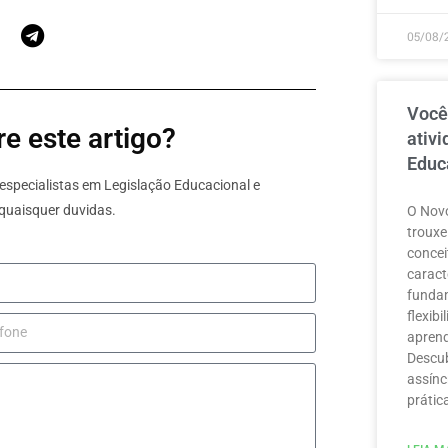
05/08/
Você
e este artigo?
ativ
Educ
specialistas em Legislação Educacional e
quaisquer duvidas.
O Novo
trouxe
concei
caract
funda
flexib
aprend
Descub
assínc
prátic