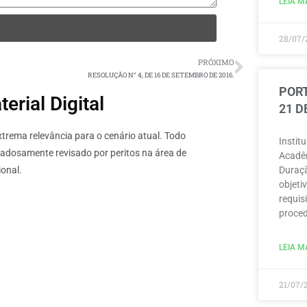
LEIA MA
28/07/
PRÓXIMO
RESOLUÇÃO N° 4, DE 16 DE SETEMBRO DE 2016.
PORT
rial Digital
21 D
rema relevância para o cenário atual. Todo
Instit
dadosamente revisado por peritos na área de
Acadêm
onal.
Duraçã
objeti
requisi
proced
LEIA MA
21/07/