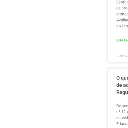
Estabe
os pro
cronog
Avalia
do Pro
LEIA MA
17/07/
O que
de a
Regu
De aco
nº 12.
consid
Educaç