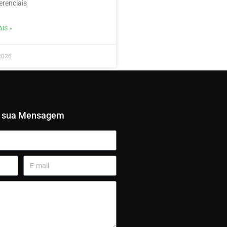
erenciais
IS »
2026
e sua Mensagem