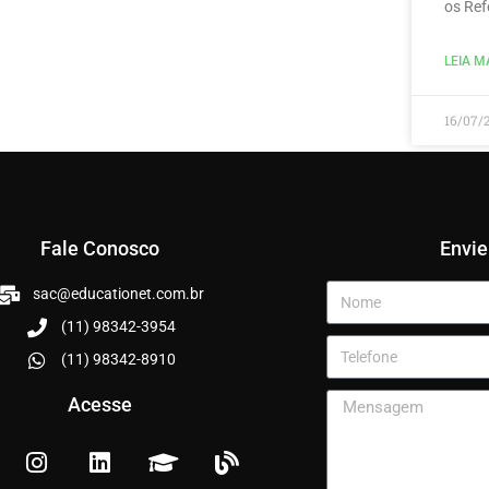
os Ref
LEIA MA
16/07/
Fale Conosco
Envi
sac@educationet.com.br
(11) 98342-3954
(11) 98342-8910
Acesse