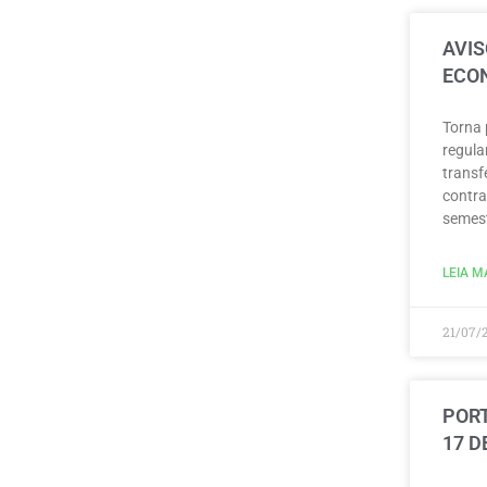
AVIS
ECON
Torna 
regula
transf
contra
semest
LEIA MA
21/07/
PORT
17 D