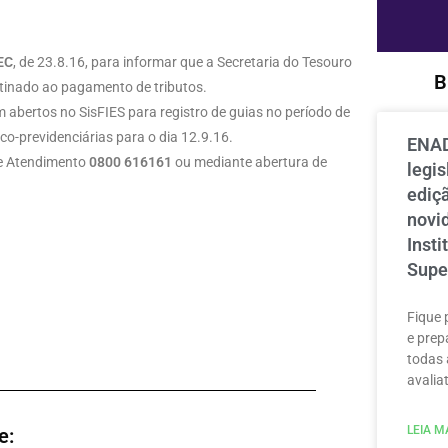
EC
, de 23.8.16, para informar que a Secretaria do Tesouro
B
tinado ao pagamento de tributos.
m abertos no SisFIES para registro de guias no período de
co-previdenciárias para o dia 12.9.16.
ENAD
de Atendimento
0800 616161
ou mediante abertura de
legi
ediçã
novi
Inst
Supe
Fique 
e prep
todas 
avaliat
LEIA MA
e: