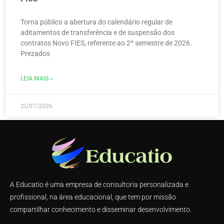
Torna público a abertura do calendário regular de
aditamentos de transferência e de suspensão dos
contratos Novo FIES, referente ao 2º semestre de 2026.
Prezados
LEIA MAIS »
21/07/2026
A Educatio é uma empresa de consultoria personalizada e
profissional, na área educacional, que tem por missão
compartilhar conhecimento e disseminar desenvolvimento.