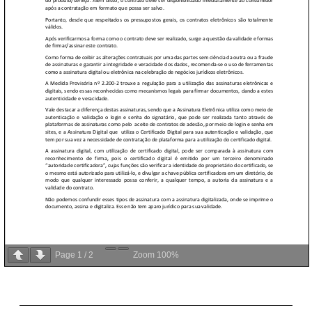
Page
1
/
2
Zoom
100%