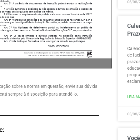
05/08/
Cale
Praz
Calend
de fac
prazos
educaç
progra
esclar
pretação sobre a norma em questão, envie sua dúvida
 está sempre à disposição para atendê-lo.
LEIA MA
03/08/
e:
Você