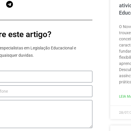
ativ
Educ
O Novo
e este artigo?
trouxe
concei
caract
specialistas em Legislação Educacional e
funda
quaisquer duvidas.
flexib
aprend
Descub
assínc
prátic
LEIA MA
28/07/