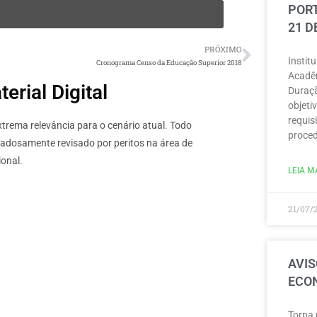
PORT
21 D
PRÓXIMO
Instit
Cronograma Censo da Educação Superior 2018
Acadêm
rial Digital
Duraçã
objeti
requisi
rema relevância para o cenário atual. Todo
proced
dadosamente revisado por peritos na área de
onal.
LEIA MA
21/07/
AVIS
ECON
Torna 