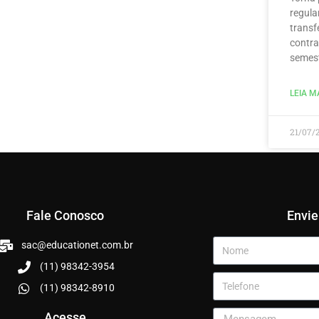
regula
transf
contra
semest
LEIA MA
21/07/
Fale Conosco
Envi
sac@educationet.com.br
(11) 98342-3954
(11) 98342-8910
Acesse