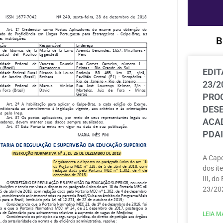
B
EDIT
23/2
PRO
DES
ACAD
PDAI
A Cape
dos ite
III, do
23/202
LEIA MA