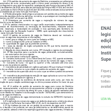
06/08/
ENAD
legi
ediçã
novi
Inst
Supe
Fique 
e prep
todas 
avaliat
LEIA MA