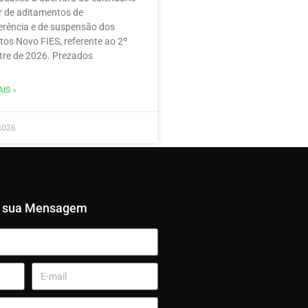
r de aditamentos de
erência e de suspensão dos
tos Novo FIES, referente ao 2º
re de 2026. Prezados
IS »
2026
e sua Mensagem