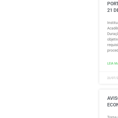
PORT
21 D
Instit
Acadêm
Duraçã
objeti
requisi
proced
LEIA MA
21/07/
AVIS
ECON
Torna 