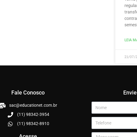
regula
transf
contra
semest
LEIA MA
21/07/
Fale Conosco
Envi
sac@educationet.com.br
(11) 98342-3954
(11) 98342-8910
Acesse