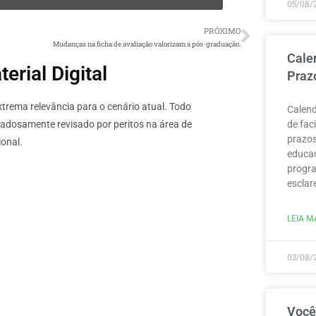
05/08/
PRÓXIMO
Mudanças na ficha de avaliação valorizam a pós-graduação.
Cale
rial Digital
Praz
rema relevância para o cenário atual. Todo
Calend
dadosamente revisado por peritos na área de
de fac
prazos
onal.
educaç
progra
esclar
LEIA MA
03/08/
Você