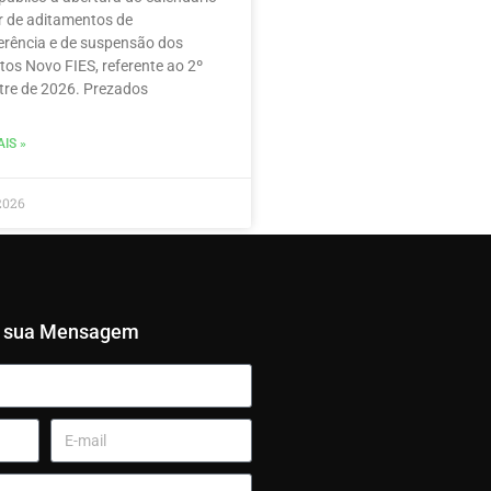
r de aditamentos de
erência e de suspensão dos
tos Novo FIES, referente ao 2º
re de 2026. Prezados
IS »
2026
e sua Mensagem