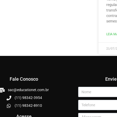
regula
transf
contra
semest
LEIA MA
21/07/
Fale Conosco
Envi
sac@educationet.com.br
(11) 98342-3954
(11) 98342-8910
Acesse