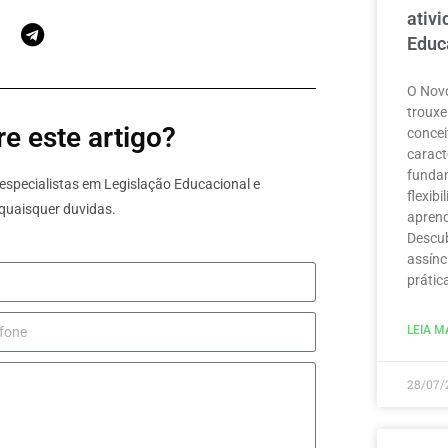
ativ
Educ
O Novo
trouxe
e este artigo?
concei
caract
funda
specialistas em Legislação Educacional e
flexib
quaisquer duvidas.
aprend
Descub
assínc
prátic
LEIA MA
28/07/