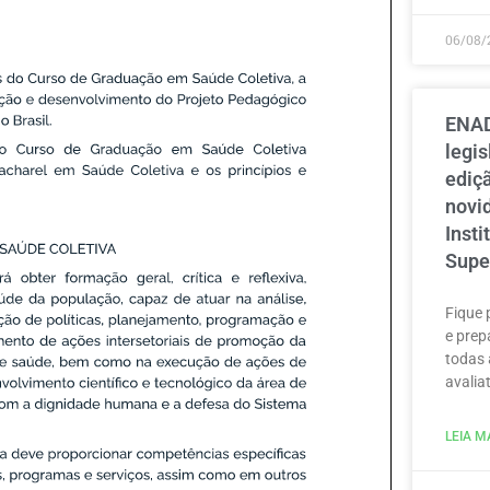
06/08/
ENAD
legi
ediçã
novi
Inst
Supe
Fique 
e prep
todas 
avaliat
LEIA MA