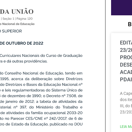
B
EDIT
23/2
PRO
DES
ACAD
PDAI
A Cape
dos ite
III, do
23/202
LEIA MA