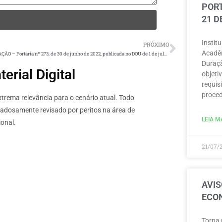
PORT
21 D
Instit
PRÓXIMO
Acadêm
RETIFICAÇÃO – Portaria nº 273, de 30 de junho de 2022, publicada no DOU de 1 de julho de 2022, Seção 1, página 199
Duraçã
rial Digital
objeti
requisi
proced
rema relevância para o cenário atual. Todo
dadosamente revisado por peritos na área de
LEIA MA
onal.
21/07/
AVIS
ECON
Torna 