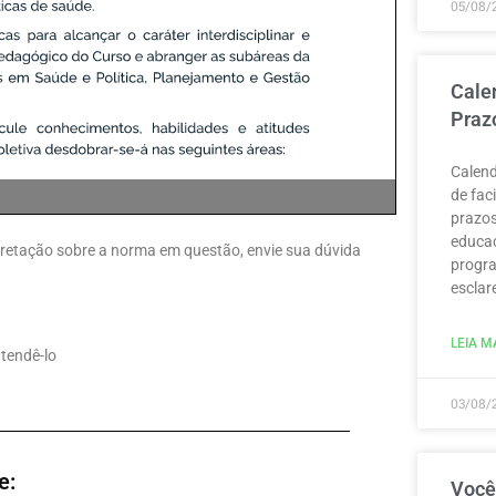
05/08/
Cale
Praz
Calend
de fac
prazos
educaç
erpretação sobre a norma em questão, envie sua dúvida
progra
esclar
LEIA MA
atendê-lo
03/08/
e:
Você