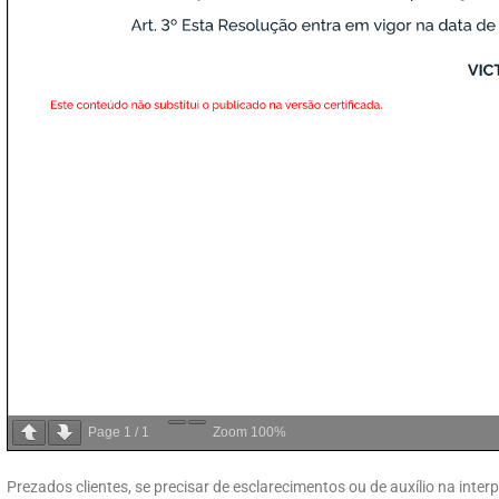
Page
1
/
1
Zoom
100%
Prezados clientes, se precisar de esclarecimentos ou de auxílio na int