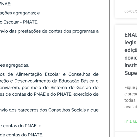
06/08/
ENAD
legi
ediçã
novi
Inst
Supe
Fique 
e prep
todas 
avaliat
LEIA MA