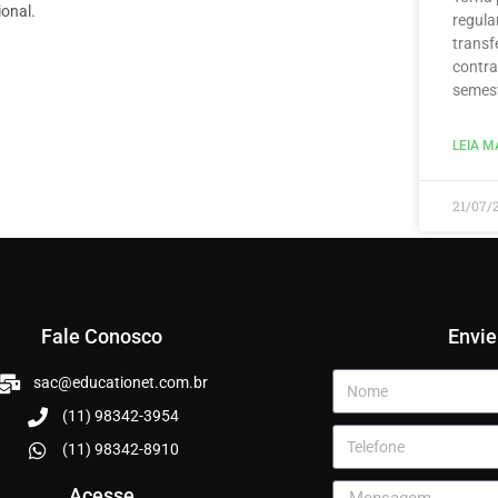
onal.
regula
transf
contra
semest
LEIA MA
21/07/
Fale Conosco
Envi
sac@educationet.com.br
(11) 98342-3954
(11) 98342-8910
Acesse