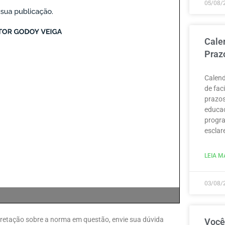
05/08/
Cale
Praz
Calend
de fac
prazos
educaç
progra
esclar
LEIA MA
03/08/
erpretação sobre a norma em questão, envie sua dúvida
Você