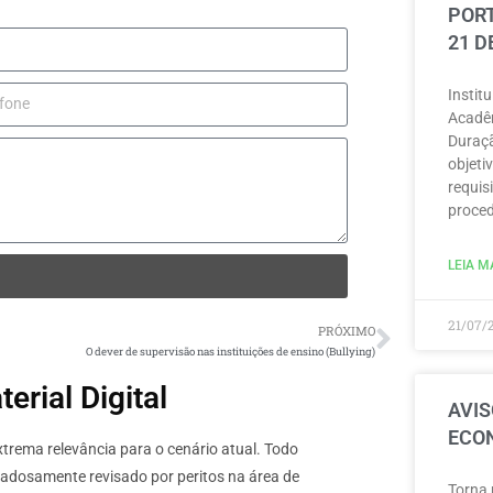
PORT
21 D
Instit
Acadêm
Duraçã
objeti
requisi
proced
LEIA MA
21/07/
PRÓXIMO
O dever de supervisão nas instituições de ensino (Bullying)
rial Digital
AVIS
ECON
rema relevância para o cenário atual. Todo
dadosamente revisado por peritos na área de
Torna 