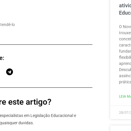
ativ
Educ
atendê-lo
O Novo
trouxe
concei
caract
funda
e:
flexib
aprend
Descub
assínc
prátic
LEIA MA
e este artigo?
28/07/
specialistas em Legislação Educacional e
quaisquer duvidas.