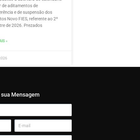
r de aditamentos de
erência e de suspensão dos
tos Novo FIES, referente ao 2º
re de 2026. Prezados
IS »
2026
e sua Mensagem