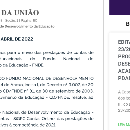
B
EDIT
23/2
PRO
DES
ACAD
PDAI
A Cape
dos ite
III, do
23/202
LEIA MA