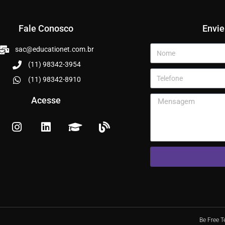
Fale Conosco
Envi
sac@educationet.com.br
(11) 98342-3954
(11) 98342-8910
Acesse
Be Free 