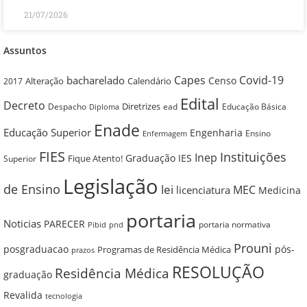
21/07/2026
Assuntos
Capes
Covid-19
bacharelado
Censo
Alteração
Calendário
2017
Edital
Decreto
Diretrizes
Despacho
ead
Educação Básica
Diploma
Enade
Educação Superior
Engenharia
Ensino
Enfermagem
FIES
Instituições
Inep
Graduação
IES
Fique Atento!
Superior
Legislação
de Ensino
lei
MEC
licenciatura
Medicina
portaria
Noticias
PARECER
portaria normativa
pnd
Pibid
Prouni
posgraduacao
pós-
Programas de Residência Médica
prazos
RESOLUÇÃO
Residência Médica
graduação
Revalida
tecnologia