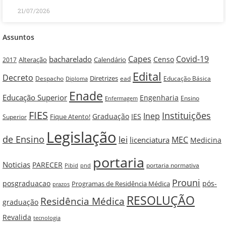
21/07/2026
Assuntos
Capes
Covid-19
bacharelado
Censo
Alteração
Calendário
2017
Edital
Decreto
Diretrizes
Despacho
ead
Educação Básica
Diploma
Enade
Educação Superior
Engenharia
Ensino
Enfermagem
FIES
Instituições
Inep
Graduação
IES
Fique Atento!
Superior
Legislação
de Ensino
lei
MEC
licenciatura
Medicina
portaria
Noticias
PARECER
portaria normativa
pnd
Pibid
Prouni
posgraduacao
pós-
Programas de Residência Médica
prazos
RESOLUÇÃO
Residência Médica
graduação
Revalida
tecnologia