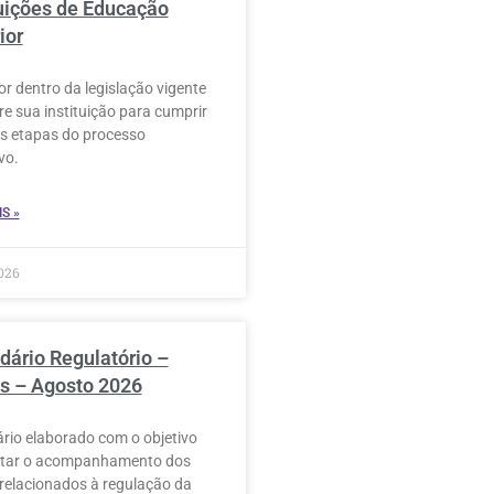
tuições de Educação
ior
or dentro da legislação vigente
re sua instituição para cumprir
s etapas do processo
vo.
S »
026
dário Regulatório –
s – Agosto 2026
rio elaborado com o objetivo
litar o acompanhamento dos
relacionados à regulação da