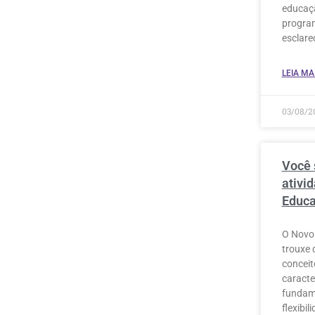
educaçã
program
esclare
LEIA MAI
03/08/2
Você 
ativi
Educa
O Novo
trouxe 
conceit
caracte
fundam
flexibi