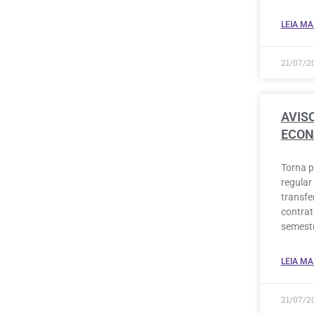
LEIA MAI
21/07/2
AVIS
ECON
Torna p
regular
transfe
contrat
semestr
LEIA MAI
21/07/2