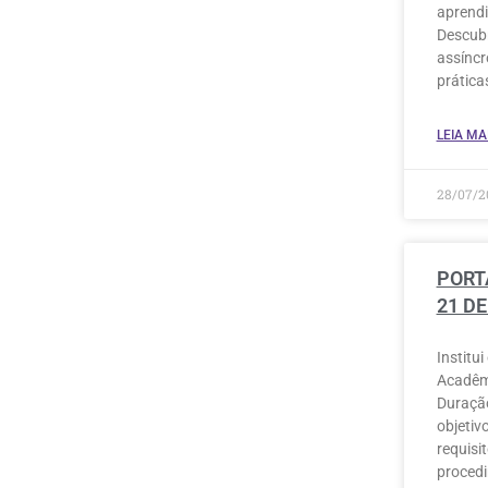
aprendi
Descubr
assíncr
prática
LEIA MAI
28/07/2
PORTA
21 DE
Institu
Acadêmi
Duração
objetiv
requisit
proced