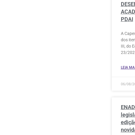
DESE
ACAD
PDAI
A Capes
dos iten
III, do 
23/2026
LEIA MAI
06/08/2
ENADE
legis
edição
novid