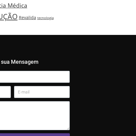
cia Médica
UÇÃO
Revalida
tecnologia
e sua Mensagem