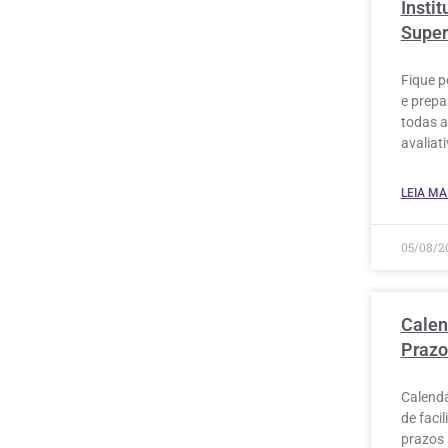
Insti
Super
Fique p
e prepa
todas a
avaliati
LEIA MAI
05/08/2
Calen
Prazo
Calendá
de faci
prazos 