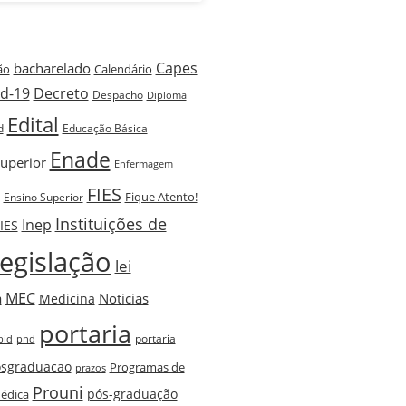
Capes
bacharelado
ão
Calendário
id-19
Decreto
Despacho
Diploma
Edital
d
Educação Básica
Enade
uperior
Enfermagem
FIES
Fique Atento!
Ensino Superior
Instituições de
Inep
IES
egislação
lei
MEC
a
Noticias
Medicina
portaria
portaria
pnd
bid
sgraduacao
Programas de
prazos
Prouni
pós-graduação
édica