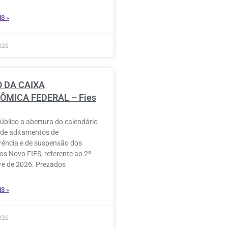
S »
026
O DA CAIXA
ÔMICA FEDERAL – Fies
úblico a abertura do calendário
 de aditamentos de
rência e de suspensão dos
os Novo FIES, referente ao 2º
e de 2026. Prezados
S »
026