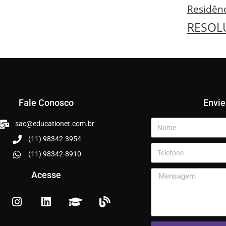
Residên
RESOL
Fale Conosco
Envi
sac@educationet.com.br
(11) 98342-3954
(11) 98342-8910
Acesse