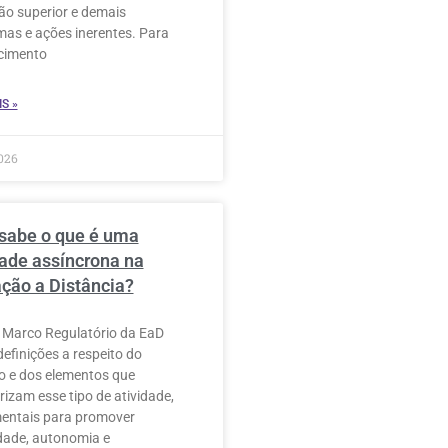
o superior e demais
as e ações inerentes. Para
cimento
S »
026
sabe o que é uma
dade assíncrona na
ção a Distância?
 Marco Regulatório da EaD
definições a respeito do
o e dos elementos que
rizam esse tipo de atividade,
entais para promover
lidade, autonomia e