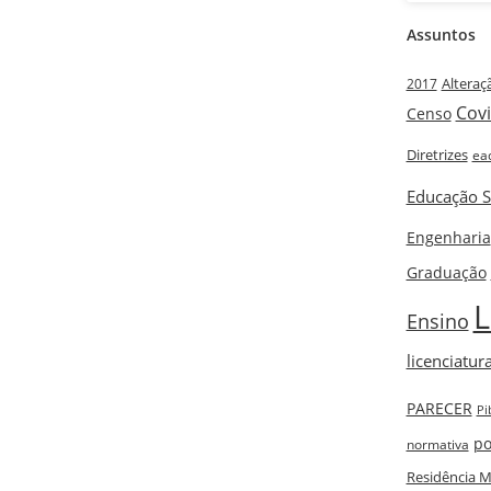
Assuntos
Alteraç
2017
Cov
Censo
Diretrizes
ea
Educação S
Engenharia
Graduação
L
Ensino
licenciatur
PARECER
Pi
po
normativa
Residência M