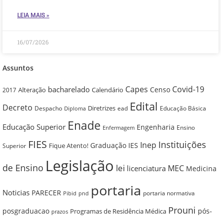
LEIA MAIS »
16/07/2026
Assuntos
Capes
Covid-19
bacharelado
Censo
Alteração
Calendário
2017
Edital
Decreto
Diretrizes
Despacho
ead
Educação Básica
Diploma
Enade
Educação Superior
Engenharia
Ensino
Enfermagem
FIES
Instituições
Inep
Graduação
IES
Fique Atento!
Superior
Legislação
de Ensino
lei
MEC
licenciatura
Medicina
portaria
Noticias
PARECER
portaria normativa
pnd
Pibid
Prouni
posgraduacao
pós-
Programas de Residência Médica
prazos